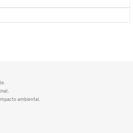
te.
inal.
impacto ambiental.