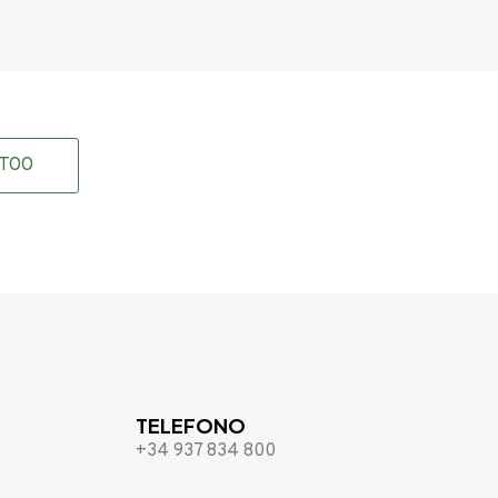
ATOO
TELEFONO
+34 937 834 800